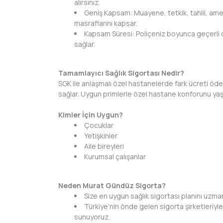
alırsınız.
Geniş Kapsam: Muayene, tetkik, tahlil, ame
masraflarını kapsar.
Kapsam Süresi: Poliçeniz boyunca geçerli ol
sağlar.
Tamamlayıcı Sağlık Sigortası Nedir?
SGK ile anlaşmalı özel hastanelerde fark ücreti öd
sağlar. Uygun primlerle özel hastane konforunu yaş
Kimler İçin Uygun?
Çocuklar
Yetişkinler
Aile bireyleri
Kurumsal çalışanlar
Neden Murat Gündüz Sigorta?
Size en uygun sağlık sigortası planını uzman
Türkiye’nin önde gelen sigorta şirketleriyle 
sunuyoruz.